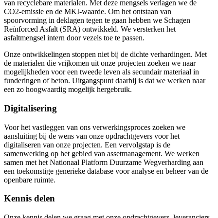
van recyclebare materialen. Met deze mengsels verlagen we de
CO2-emissie en de MKI-waarde. Om het ontstaan van
spoorvorming in deklagen tegen te gaan hebben we Schagen
Reïnforced Asfalt (SRA) ontwikkeld. We versterken het
asfaltmengsel intern door vezels toe te passen.
Onze ontwikkelingen stoppen niet bij de dichte verhardingen. Met
de materialen die vrijkomen uit onze projecten zoeken we naar
mogelijkheden voor een tweede leven als secundair materiaal in
funderingen of beton. Uitgangspunt daarbij is dat we werken naar
een zo hoogwaardig mogelijk hergebruik.
Digitalisering
Voor het vastleggen van ons verwerkingsproces zoeken we
aansluiting bij de wens van onze opdrachtgevers voor het
digitaliseren van onze projecten. Een vervolgstap is de
samenwerking op het gebied van assetmanagement. We werken
samen met het Nationaal Platform Duurzame Wegverharding aan
een toekomstige generieke database voor analyse en beheer van de
openbare ruimte.
Kennis delen
Onze kennis delen we graag met onze opdrachtgevers, leveranciers