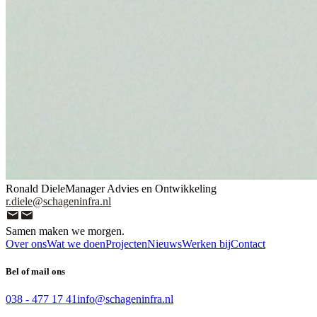
Ronald Diele
Manager Advies en Ontwikkeling
r.diele@schageninfra.nl
Samen maken we morgen.
Over ons
Wat we doen
Projecten
Nieuws
Werken bij
Contact
Bel of mail ons
038 - 477 17 41
info@schageninfra.nl