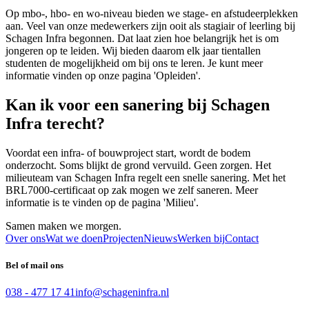
Op mbo-, hbo- en wo-niveau bieden we stage- en afstudeerplekken
aan. Veel van onze medewerkers zijn ooit als stagiair of leerling bij
Schagen Infra begonnen. Dat laat zien hoe belangrijk het is om
jongeren op te leiden. Wij bieden daarom elk jaar tientallen
studenten de mogelijkheid om bij ons te leren. Je kunt meer
informatie vinden op onze pagina 'Opleiden'.
Kan ik voor een sanering bij Schagen
Infra terecht?
Voordat een infra- of bouwproject start, wordt de bodem
onderzocht. Soms blijkt de grond vervuild. Geen zorgen. Het
milieuteam van Schagen Infra regelt een snelle sanering. Met het
BRL7000-certificaat op zak mogen we zelf saneren. Meer
informatie is te vinden op de pagina 'Milieu'.
Samen maken we morgen.
Over ons
Wat we doen
Projecten
Nieuws
Werken bij
Contact
Bel of mail ons
038 - 477 17 41
info@schageninfra.nl