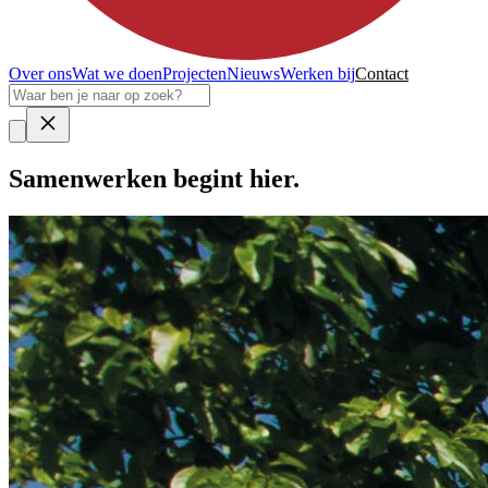
Over ons
Wat we doen
Projecten
Nieuws
Werken bij
Contact
Samenwerken
begint hier.