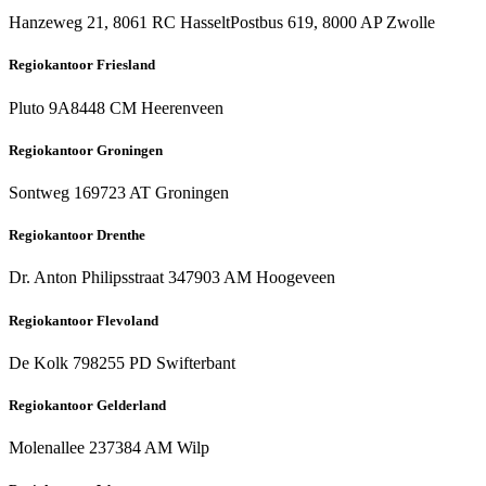
Hanzeweg 21, 8061 RC Hasselt
Postbus 619, 8000 AP Zwolle
Regiokantoor Friesland
Pluto 9A
8448 CM Heerenveen
Regiokantoor Groningen
Sontweg 16
9723 AT Groningen
Regiokantoor Drenthe
Dr. Anton Philipsstraat 34
7903 AM Hoogeveen
Regiokantoor Flevoland
De Kolk 79
8255 PD Swifterbant
Regiokantoor Gelderland
Molenallee 23
7384 AM Wilp