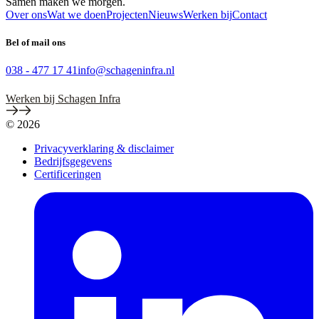
Samen maken we morgen.
Over ons
Wat we doen
Projecten
Nieuws
Werken bij
Contact
Bel of mail ons
038 - 477 17 41
info@schageninfra.nl
Werken bij Schagen Infra
© 2026
Privacyverklaring & disclaimer
Bedrijfsgegevens
Certificeringen