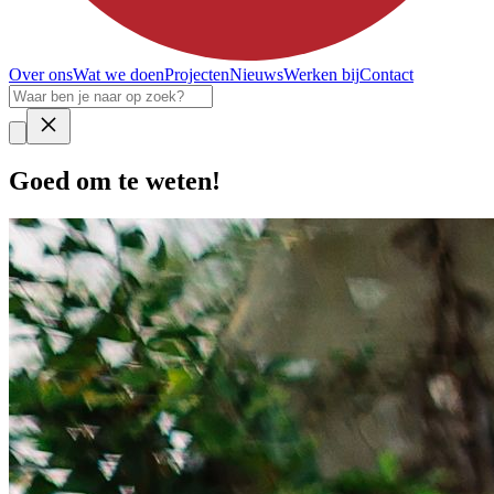
Over ons
Wat we doen
Projecten
Nieuws
Werken bij
Contact
Goed om te weten!