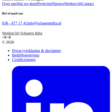
Over ons
Wat we doen
Projecten
Nieuws
Werken bij
Contact
Bel of mail ons
038 - 477 17 41
info@schageninfra.nl
Werken bij Schagen Infra
© 2026
Privacyverklaring & disclaimer
Bedrijfsgegevens
Certificeringen