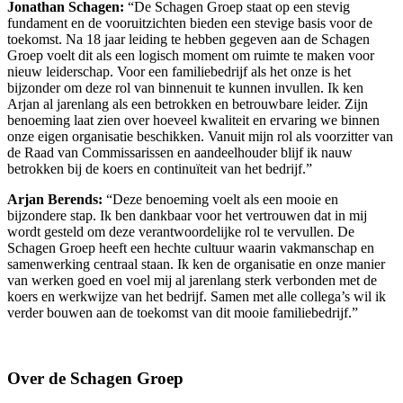
Jonathan Schagen:
“De Schagen Groep staat op een stevig
fundament en de vooruitzichten bieden een stevige basis voor de
toekomst. Na 18 jaar leiding te hebben gegeven aan de Schagen
Groep voelt dit als een logisch moment om ruimte te maken voor
nieuw leiderschap. Voor een familiebedrijf als het onze is het
bijzonder om deze rol van binnenuit te kunnen invullen. Ik ken
Arjan al jarenlang als een betrokken en betrouwbare leider. Zijn
benoeming laat zien over hoeveel kwaliteit en ervaring we binnen
onze eigen organisatie beschikken. Vanuit mijn rol als voorzitter van
de Raad van Commissarissen en aandeelhouder blijf ik nauw
betrokken bij de koers en continuïteit van het bedrijf.”
Arjan Berends:
“Deze benoeming voelt als een mooie en
bijzondere stap. Ik ben dankbaar voor het vertrouwen dat in mij
wordt gesteld om deze verantwoordelijke rol te vervullen. De
Schagen Groep heeft een hechte cultuur waarin vakmanschap en
samenwerking centraal staan. Ik ken de organisatie en onze manier
van werken goed en voel mij al jarenlang sterk verbonden met de
koers en werkwijze van het bedrijf. Samen met alle collega’s wil ik
verder bouwen aan de toekomst van dit mooie familiebedrijf.”
Over de Schagen Groep