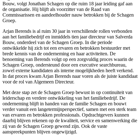
Bouw, volgt Jonathan Schagen op die ruim 18 jaar leiding gaf aan
de organisatie. Hij blijft als voorzitter van de Raad van
Commissarissen en aandeelhouder nauw betrokken bij de Schagen
Groep.
Arjan Berends is al ruim 30 jaar in verschillende rollen verbonden
aan het familiebedrijf en inmiddels tien jaar directeur van Salverda
Bouw, onderdeel van de Schagen Groep. In die periode
ontwikkelde hij zich tot een ervaren en betrokken bestuurder met
brede kennis van de onderneming en haar activiteiten. De
benoeming van Berends volgt op een zorgvuldig proces waarin de
Schagen Groep, ondersteund door een executive searchbureau,
zowel externe kandidaten als interne mogelijkheden heeft verkend.
In dat proces kwam Arjan Berends naar voren als de juiste kandidaat
voor de rol van Algemeen Directeur.
Met deze stap zet de Schagen Groep bewust in op continuïteit van
leiderschap en verdere ontwikkeling van het familiebedrijf. De
onderneming blijft in handen van de familie Schagen en bouwt
verder vanuit een langetermijnperspectief, samen met een sterk team
van ervaren en betrokken professionals. Opdrachtgevers kunnen
daarbij blijven rekenen op de kwaliteit, service en samenwerking die
zij van de Schagen Groep gewend zijn. Ook de vaste
aanspreekpunten blijven ongewijzigd.