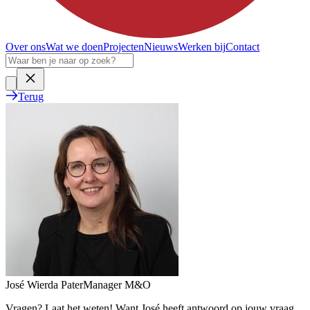
Over ons
Wat we doen
Projecten
Nieuws
Werken bij
Contact
Terug
José Wierda Pater
Manager M&O
Vragen? Laat het weten! Want José heeft antwoord op jouw vraag.