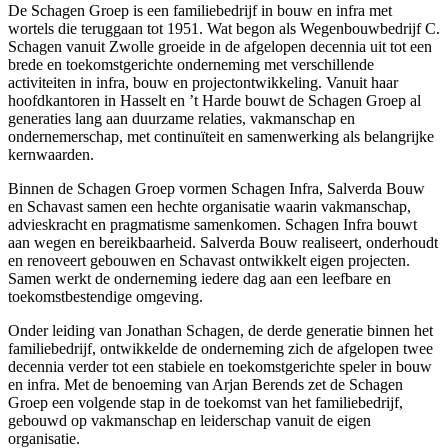
De Schagen Groep is een familiebedrijf in bouw en infra met
wortels die teruggaan tot 1951. Wat begon als Wegenbouwbedrijf C.
Schagen vanuit Zwolle groeide in de afgelopen decennia uit tot een
brede en toekomstgerichte onderneming met verschillende
activiteiten in infra, bouw en projectontwikkeling. Vanuit haar
hoofdkantoren in Hasselt en ’t Harde bouwt de Schagen Groep al
generaties lang aan duurzame relaties, vakmanschap en
ondernemerschap, met continuïteit en samenwerking als belangrijke
kernwaarden.
Binnen de Schagen Groep vormen Schagen Infra, Salverda Bouw
en Schavast samen een hechte organisatie waarin vakmanschap,
advieskracht en pragmatisme samenkomen. Schagen Infra bouwt
aan wegen en bereikbaarheid. Salverda Bouw realiseert, onderhoudt
en renoveert gebouwen en Schavast ontwikkelt eigen projecten.
Samen werkt de onderneming iedere dag aan een leefbare en
toekomstbestendige omgeving.
Onder leiding van Jonathan Schagen, de derde generatie binnen het
familiebedrijf, ontwikkelde de onderneming zich de afgelopen twee
decennia verder tot een stabiele en toekomstgerichte speler in bouw
en infra. Met de benoeming van Arjan Berends zet de Schagen
Groep een volgende stap in de toekomst van het familiebedrijf,
gebouwd op vakmanschap en leiderschap vanuit de eigen
organisatie.