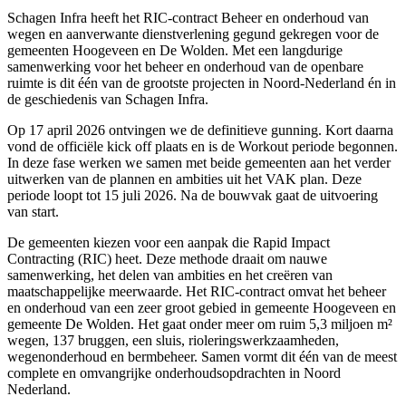
Schagen Infra heeft het RIC-contract Beheer en onderhoud van
wegen en aanverwante dienstverlening gegund gekregen voor de
gemeenten Hoogeveen en De Wolden. Met een langdurige
samenwerking voor het beheer en onderhoud van de openbare
ruimte is dit één van de grootste projecten in Noord-Nederland én in
de geschiedenis van Schagen Infra.
Op 17 april 2026 ontvingen we de definitieve gunning. Kort daarna
vond de officiële kick off plaats en is de Workout periode begonnen.
In deze fase werken we samen met beide gemeenten aan het verder
uitwerken van de plannen en ambities uit het VAK plan. Deze
periode loopt tot 15 juli 2026. Na de bouwvak gaat de uitvoering
van start.
De gemeenten kiezen voor een aanpak die Rapid Impact
Contracting (RIC) heet. Deze methode draait om nauwe
samenwerking, het delen van ambities en het creëren van
maatschappelijke meerwaarde. Het RIC-contract omvat het beheer
en onderhoud van een zeer groot gebied in gemeente Hoogeveen en
gemeente De Wolden. Het gaat onder meer om ruim 5,3 miljoen m²
wegen, 137 bruggen, een sluis, rioleringswerkzaamheden,
wegenonderhoud en bermbeheer. Samen vormt dit één van de meest
complete en omvangrijke onderhoudsopdrachten in Noord
Nederland.